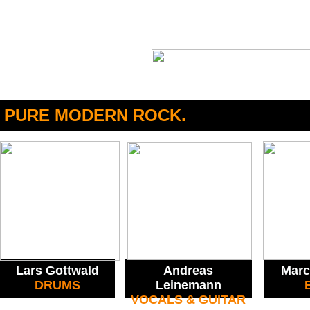
PURE MODERN ROCK.
Lars Gottwald
Andreas
Marc
DRUMS
Leinemann
VOCALS & GUITAR