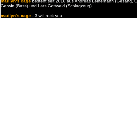
marilyn‘s cage
besteht seit 2010 aus Andreas Leinemann (Gesang, G
Gerwin (Bass) und Lars Gottwald (Schlagzeug).
marilyn‘s cage
- 3 will rock you.