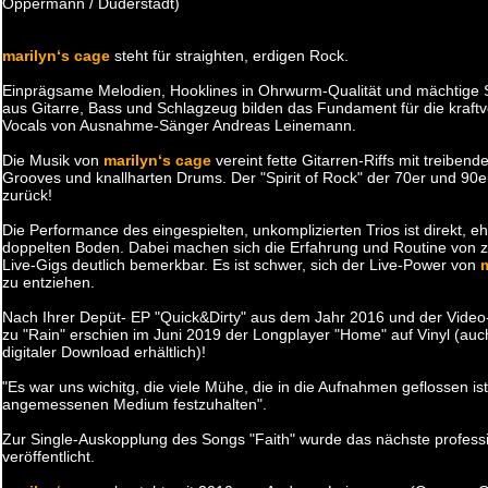
Oppermann / Duderstadt)
marilyn‘s cage
steht für straighten, erdigen Rock.
Einprägsame Melodien, Hooklines in Ohrwurm-Qualität und mächtig
aus Gitarre, Bass und Schlagzeug bilden das Fundament für die kraftv
Vocals von Ausnahme-Sänger Andreas Leinemann.
Die Musik von
marilyn‘s cage
vereint fette Gitarren-Riffs mit treibend
Grooves und knallharten Drums. Der "Spirit of Rock" der 70er und 90er
zurück!
Die Performance des eingespielten, unkomplizierten Trios ist direkt, e
doppelten Boden. Dabei machen sich die Erfahrung und Routine von z
Live-Gigs deutlich bemerkbar. Es ist schwer, sich der Live-Power von
zu entziehen.
Nach Ihrer Depüt- EP "Quick&Dirty" aus dem Jahr 2016 und der Vide
zu "Rain" erschien im Juni 2019 der Longplayer "Home" auf Vinyl (au
digitaler Download erhältlich)!
"Es war uns wichitg, die viele Mühe, die in die Aufnahmen geflossen is
angemessenen Medium festzuhalten".
Zur Single-Auskopplung des Songs "Faith" wurde das nächste professi
veröffentlicht.